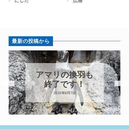
にしだ
広報
最新の投稿から
トビウオ幼魚展
示中！
2026年8月6日