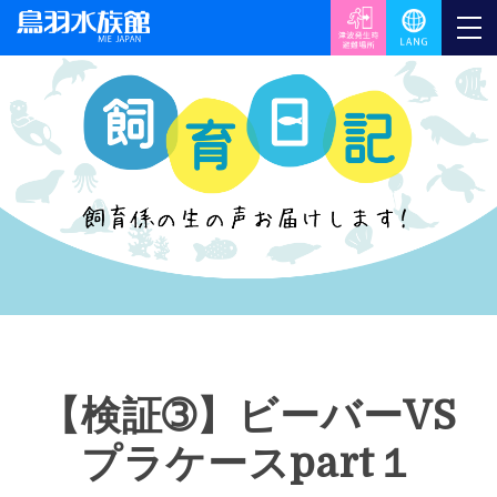
【検証➂】ビーバーVS
プラケースpart１