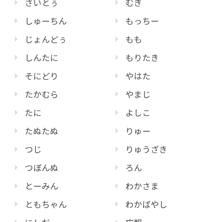
さいとぅ
むぎ
しゅーちん
もっちー
じょんどぅ
もも
しんたに
もりたき
そにどり
やはた
たかむら
やまじ
たに
よしこ
たぬたぬ
りゅー
つじ
りゅうざき
つぼんぬ
ろん
とーみん
わかさま
ともちゃん
わかばやし