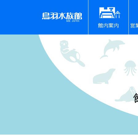
館内案内
営