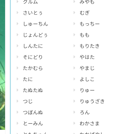
クルム
みやも
さいとぅ
むぎ
しゅーちん
もっちー
じょんどぅ
もも
しんたに
もりたき
そにどり
やはた
たかむら
やまじ
たに
よしこ
たぬたぬ
りゅー
つじ
りゅうざき
つぼんぬ
ろん
とーみん
わかさま