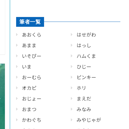
筆者一覧
あおくら
はせがわ
あまま
はっし
いそぴー
ハムくま
いま
ひじー
おーむら
ピンキー
オカピ
ホリ
おじょー
まえだ
おまつ
みなみ
かわぐち
みやじゃが