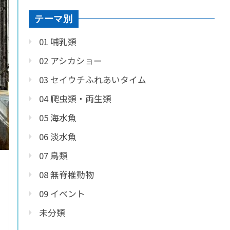
テーマ別
01 哺乳類
02 アシカショー
03 セイウチふれあいタイム
04 爬虫類・両生類
05 海水魚
06 淡水魚
07 鳥類
08 無脊椎動物
09 イベント
未分類