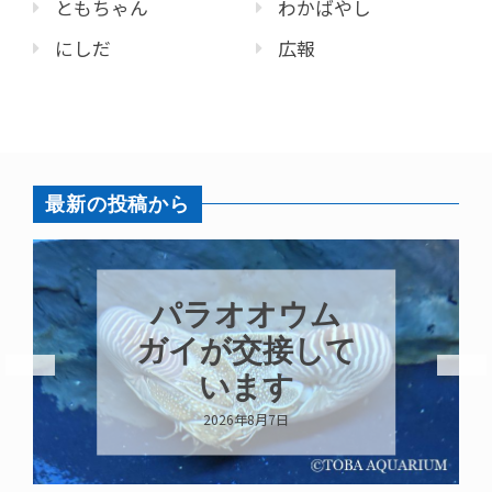
ともちゃん
わかばやし
にしだ
広報
最新の投稿から
パラオオウム
ガイが交接して
います
2026年8月7日