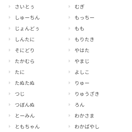
さいとぅ
むぎ
しゅーちん
もっちー
じょんどぅ
もも
しんたに
もりたき
そにどり
やはた
たかむら
やまじ
たに
よしこ
たぬたぬ
りゅー
つじ
りゅうざき
つぼんぬ
ろん
とーみん
わかさま
ともちゃん
わかばやし