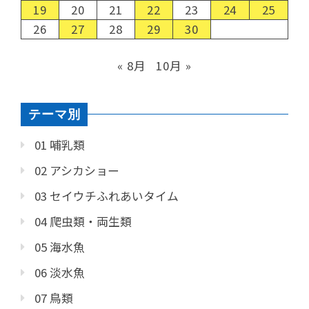
19
20
21
22
23
24
25
26
27
28
29
30
« 8月
10月 »
テーマ別
01 哺乳類
02 アシカショー
03 セイウチふれあいタイム
04 爬虫類・両生類
05 海水魚
06 淡水魚
07 鳥類