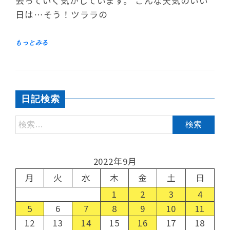
去っていく気がしています。 こんな天気のいい
日は…そう！ツララの
日記検索
2022年9月
月
火
水
木
金
土
日
1
2
3
4
5
6
7
8
9
10
11
12
13
14
15
16
17
18