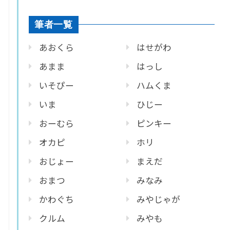
筆者一覧
あおくら
はせがわ
あまま
はっし
いそぴー
ハムくま
いま
ひじー
おーむら
ピンキー
オカピ
ホリ
おじょー
まえだ
おまつ
みなみ
かわぐち
みやじゃが
クルム
みやも