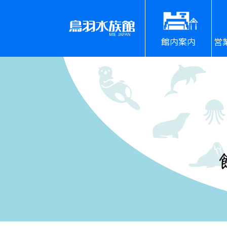
館内案内
営