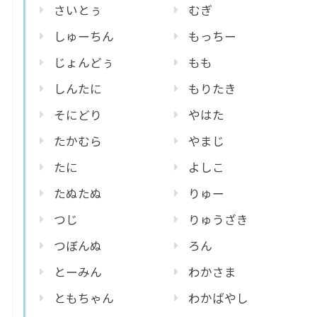
さいとぅ
むぎ
しゅーちん
もっちー
じょんどぅ
もも
しんたに
もりたき
そにどり
やはた
たかむら
やまじ
たに
よしこ
たぬたぬ
りゅー
つじ
りゅうざき
つぼんぬ
ろん
とーみん
わかさま
ともちゃん
わかばやし