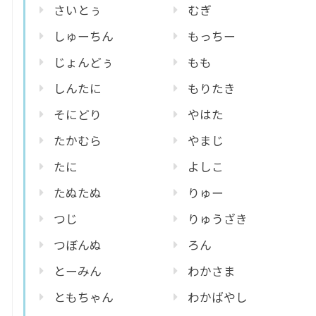
さいとぅ
むぎ
しゅーちん
もっちー
じょんどぅ
もも
しんたに
もりたき
そにどり
やはた
たかむら
やまじ
たに
よしこ
たぬたぬ
りゅー
つじ
りゅうざき
つぼんぬ
ろん
とーみん
わかさま
ともちゃん
わかばやし