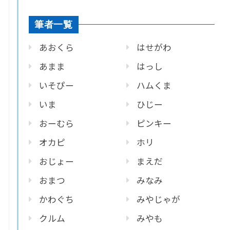
筆者一覧
あおくら
はせがわ
あまま
はっし
いそぴー
ハムくま
いま
ひじー
おーむら
ピンキー
オカピ
ホリ
おじょー
まえだ
おまつ
みなみ
かわぐち
みやじゃが
クルム
みやも