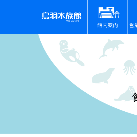
館内案内
営