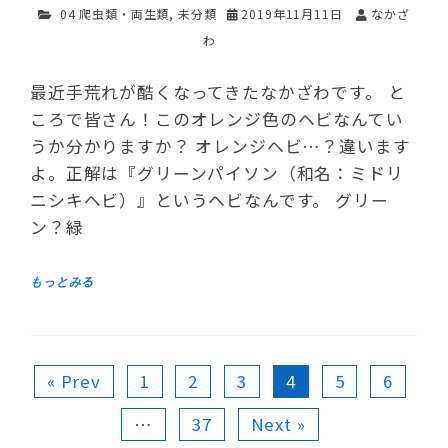
04 爬虫類・両生類
,
未分類
2019年11月11日
なかざ
わ
最近手荒れが酷くなってきたなかざわです。 と
ころで皆さん！このオレンジ色のヘビなんてい
うか分かりますか？ オレンジヘビ…？違います
よ。正解は『グリーンパイソン（和名：ミドリ
ニシキヘビ）』というヘビなんです。 グリー
ン？緑
« Prev
1
2
3
4
5
6
…
37
Next »