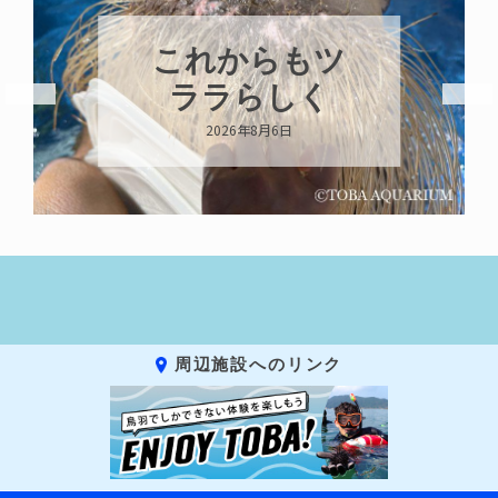
からもツ
ハロー’
ラらしく
Birthday
026年8月6日
2026年8月6
周辺施設へのリンク