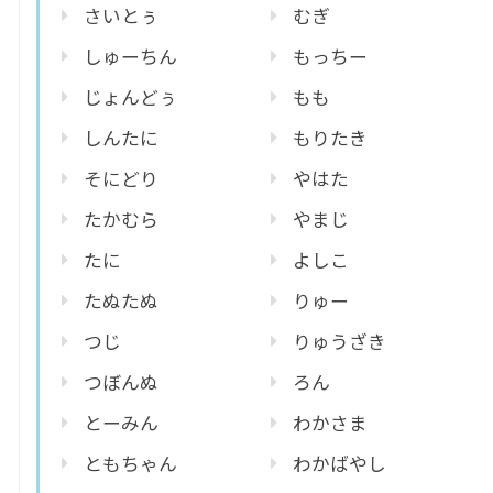
さいとぅ
むぎ
しゅーちん
もっちー
じょんどぅ
もも
しんたに
もりたき
そにどり
やはた
たかむら
やまじ
たに
よしこ
たぬたぬ
りゅー
つじ
りゅうざき
つぼんぬ
ろん
とーみん
わかさま
ともちゃん
わかばやし