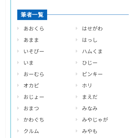
筆者一覧
あおくら
はせがわ
あまま
はっし
いそぴー
ハムくま
いま
ひじー
おーむら
ピンキー
オカピ
ホリ
おじょー
まえだ
おまつ
みなみ
かわぐち
みやじゃが
クルム
みやも