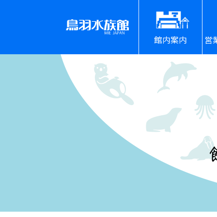
館内案内
営