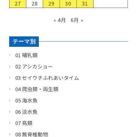
27
28
29
30
31
« 4月
6月 »
テーマ別
01 哺乳類
02 アシカショー
03 セイウチふれあいタイム
04 爬虫類・両生類
05 海水魚
06 淡水魚
07 鳥類
08 無脊椎動物