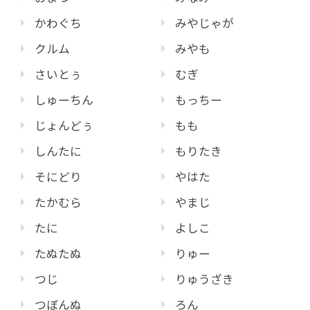
かわぐち
みやじゃが
クルム
みやも
さいとぅ
むぎ
しゅーちん
もっちー
じょんどぅ
もも
しんたに
もりたき
そにどり
やはた
たかむら
やまじ
たに
よしこ
たぬたぬ
りゅー
つじ
りゅうざき
つぼんぬ
ろん