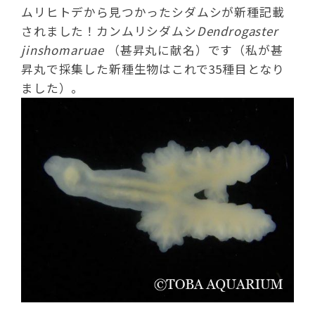
ムリヒトデから見つかったシダムシが新種記載
されました！カンムリシダムシ
Dendrogaster
jinshomaruae
（甚昇丸に献名）です（私が甚
昇丸で採集した新種生物はこれで35種目となり
ました）。