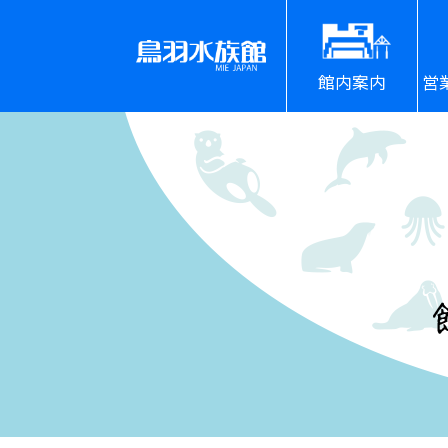
館内案内
営