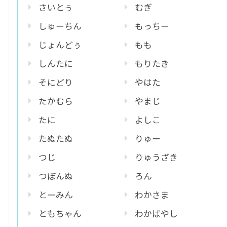
さいとぅ
むぎ
しゅーちん
もっちー
じょんどぅ
もも
しんたに
もりたき
そにどり
やはた
たかむら
やまじ
たに
よしこ
たぬたぬ
りゅー
つじ
りゅうざき
つぼんぬ
ろん
とーみん
わかさま
ともちゃん
わかばやし