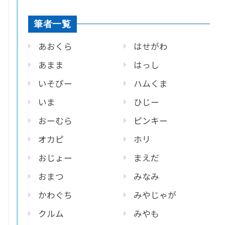
筆者一覧
あおくら
はせがわ
あまま
はっし
いそぴー
ハムくま
いま
ひじー
おーむら
ピンキー
オカピ
ホリ
おじょー
まえだ
おまつ
みなみ
かわぐち
みやじゃが
クルム
みやも