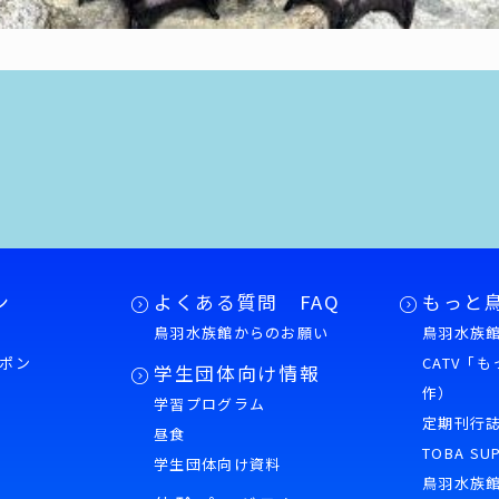
ン
よくある質問 FAQ
もっと
鳥羽水族館からのお願い
鳥羽水族館
ポン
CATV「
学生団体向け情報
作）
学習プログラム
様
定期刊行
昼食
TOBA SU
学生団体向け資料
鳥羽水族