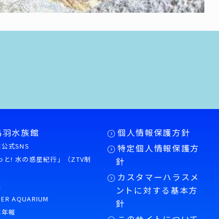
鳥羽水族館
個人情報保護方針
公式SNS
特定個人情報保護方
もっと! 水の惑星紀行」（ZTV制
針
カスタマーハラスメ
誌
ントに対する基本方
PER AQUARIUM
針
館年報