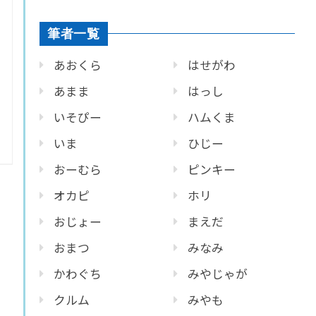
筆者一覧
あおくら
はせがわ
あまま
はっし
いそぴー
ハムくま
いま
ひじー
おーむら
ピンキー
オカピ
ホリ
おじょー
まえだ
おまつ
みなみ
かわぐち
みやじゃが
クルム
みやも