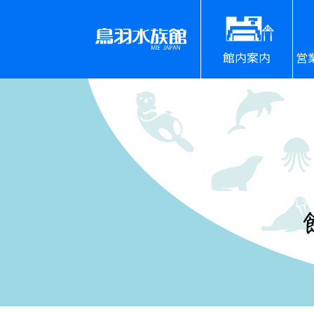
館内案内
営