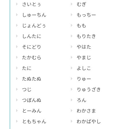
さいとぅ
むぎ
しゅーちん
もっちー
じょんどぅ
もも
しんたに
もりたき
そにどり
やはた
たかむら
やまじ
たに
よしこ
たぬたぬ
りゅー
つじ
りゅうざき
つぼんぬ
ろん
とーみん
わかさま
ともちゃん
わかばやし