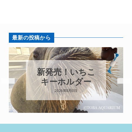
最新の投稿から
パ
新発売！いちこ
ガ
キーホルダー
2026年8月8日