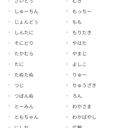
さいとぅ
むぎ
しゅーちん
もっちー
じょんどぅ
もも
しんたに
もりたき
そにどり
やはた
たかむら
やまじ
たに
よしこ
たぬたぬ
りゅー
つじ
りゅうざき
つぼんぬ
ろん
とーみん
わかさま
ともちゃん
わかばやし
にしだ
広報