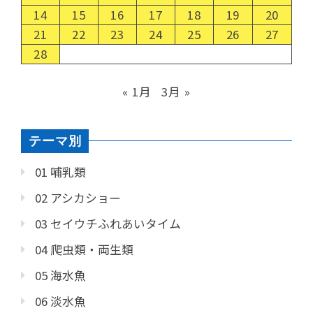
14
15
16
17
18
19
20
21
22
23
24
25
26
27
28
« 1月
3月 »
テーマ別
01 哺乳類
02 アシカショー
03 セイウチふれあいタイム
04 爬虫類・両生類
05 海水魚
06 淡水魚