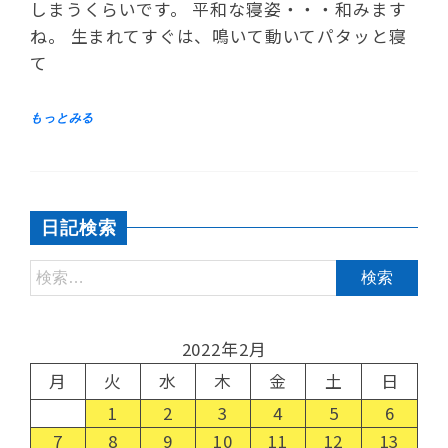
しまうくらいです。 平和な寝姿・・・和みます
ね。 生まれてすぐは、鳴いて動いてパタッと寝
て
日記検索
2022年2月
月
火
水
木
金
土
日
1
2
3
4
5
6
7
8
9
10
11
12
13