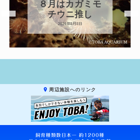
はカガミモ
新発売！
ウニ推し
キーホル
026年8月8日
2026年8月8
周辺施設へのリンク