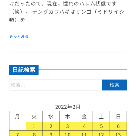
けだったので、現在、憧れのハレム状態です
（笑）。 テングカワハギはサンゴ（ミドリイシ
類）を
日記検索
2022年2月
月
火
水
木
金
土
日
1
2
3
4
5
6
7
8
9
10
11
12
13