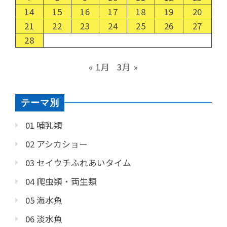
14
15
16
17
18
19
20
21
22
23
24
25
26
27
28
« 1月
3月 »
テーマ別
01 哺乳類
02 アシカショー
03 セイウチふれあいタイム
04 爬虫類・両生類
05 海水魚
06 淡水魚