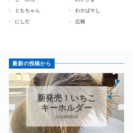
ともちゃん
わかばやし
にしだ
広報
最新の投稿から
パラオ
発売！いちこ
ガイが
ーホルダー
い
2026年8月8日
2026年