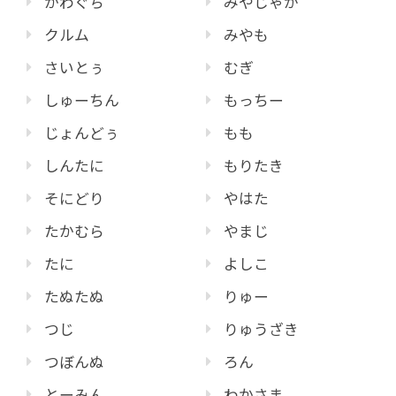
かわぐち
みやじゃが
クルム
みやも
さいとぅ
むぎ
しゅーちん
もっちー
じょんどぅ
もも
しんたに
もりたき
そにどり
やはた
たかむら
やまじ
たに
よしこ
たぬたぬ
りゅー
つじ
りゅうざき
つぼんぬ
ろん
とーみん
わかさま