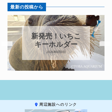
最新の投稿から
パラオオウム
ちこ
ガイが交接して
ー
います
2026年8月7日
周辺施設へのリンク