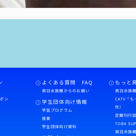
ン
よくある質問 FAQ
もっと
鳥羽水族館からのお願い
鳥羽水族館
ポン
CATV「
学生団体向け情報
作）
学習プログラム
様
定期刊行
昼食
TOBA SU
学生団体向け資料
鳥羽水族