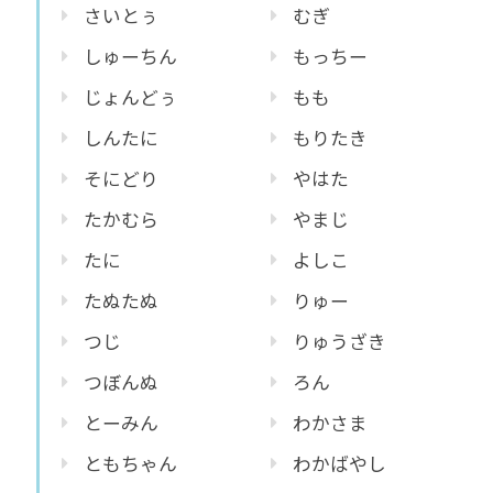
さいとぅ
むぎ
しゅーちん
もっちー
じょんどぅ
もも
しんたに
もりたき
そにどり
やはた
たかむら
やまじ
たに
よしこ
たぬたぬ
りゅー
つじ
りゅうざき
つぼんぬ
ろん
とーみん
わかさま
ともちゃん
わかばやし