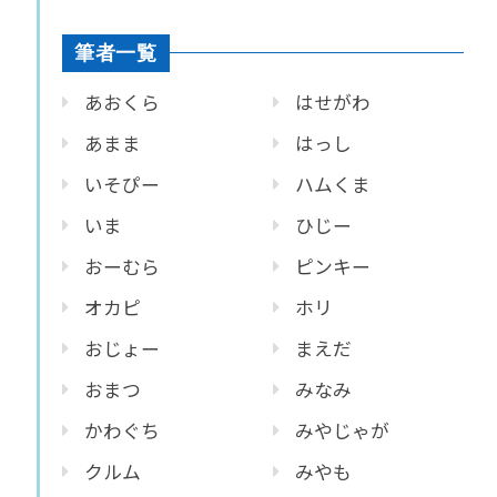
筆者一覧
あおくら
はせがわ
あまま
はっし
いそぴー
ハムくま
いま
ひじー
おーむら
ピンキー
オカピ
ホリ
おじょー
まえだ
おまつ
みなみ
かわぐち
みやじゃが
クルム
みやも