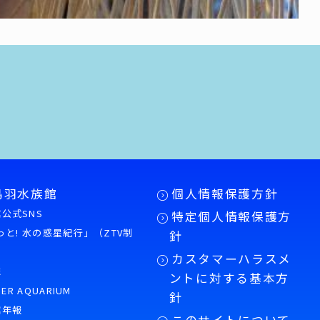
鳥羽水族館
個人情報保護方針
公式SNS
特定個人情報保護方
もっと! 水の惑星紀行」（ZTV制
針
カスタマーハラスメ
誌
ントに対する基本方
PER AQUARIUM
針
館年報