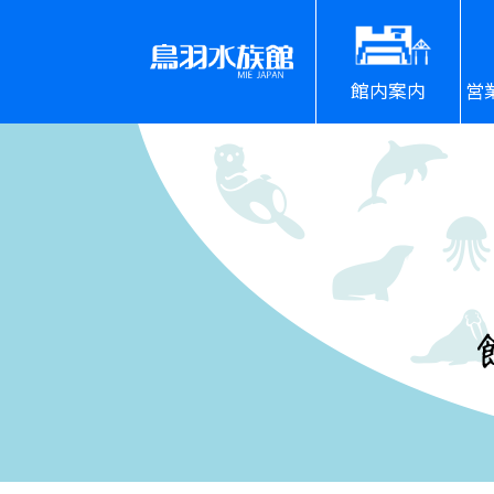
館内案内
営