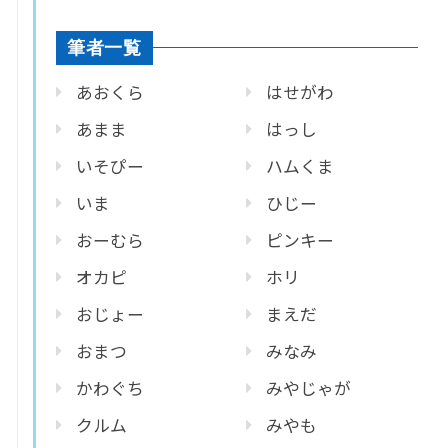
筆者一覧
あおくら
はせがわ
あまま
はっし
いそぴー
ハムくま
いま
ひじー
おーむら
ピンキー
オカピ
ホリ
おじょー
まえだ
おまつ
みなみ
かわぐち
みやじゃが
クルム
みやも