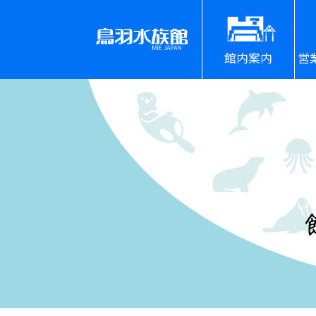
館内案内
営