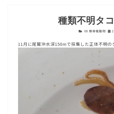
種類不明タ
08 無脊椎動物
11月に尾鷲沖水深150mで採集した正体不明の