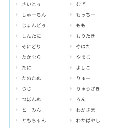
さいとぅ
むぎ
しゅーちん
もっちー
じょんどぅ
もも
しんたに
もりたき
そにどり
やはた
たかむら
やまじ
たに
よしこ
たぬたぬ
りゅー
つじ
りゅうざき
つぼんぬ
ろん
とーみん
わかさま
ともちゃん
わかばやし