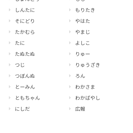
しんたに
もりたき
そにどり
やはた
たかむら
やまじ
たに
よしこ
たぬたぬ
りゅー
つじ
りゅうざき
つぼんぬ
ろん
とーみん
わかさま
ともちゃん
わかばやし
にしだ
広報