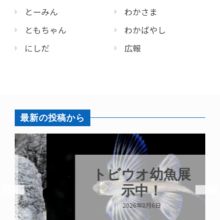
とーみん
わかさま
ともちゃん
わかばやし
にしだ
広報
最新の投稿から
トビウオ幼魚展
示中！
2026年8月6日