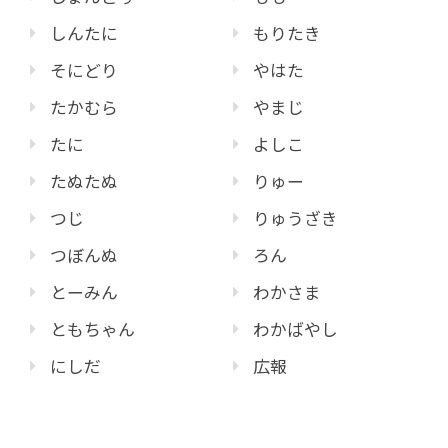
しんたに
もりたき
そにどり
やはた
たかむら
やまじ
たに
よしこ
たぬたぬ
りゅー
つじ
りゅうざき
つぼんぬ
ろん
とーみん
わかさま
ともちゃん
わかばやし
にしだ
広報