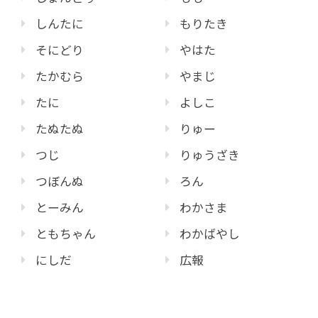
しんたに
もりたき
そにどり
やはた
たかむら
やまじ
たに
よしこ
たぬたぬ
りゅー
つじ
りゅうざき
つぼんぬ
ろん
とーみん
わかさま
ともちゃん
わかばやし
にしだ
広報