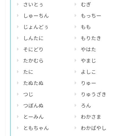
さいとぅ
むぎ
しゅーちん
もっちー
じょんどぅ
もも
しんたに
もりたき
そにどり
やはた
たかむら
やまじ
たに
よしこ
たぬたぬ
りゅー
つじ
りゅうざき
つぼんぬ
ろん
とーみん
わかさま
ともちゃん
わかばやし