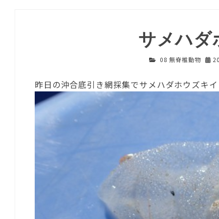
サメハダ
08 無脊椎動物
2
昨日の沖合底引き網採集でサメハダホウズキイ