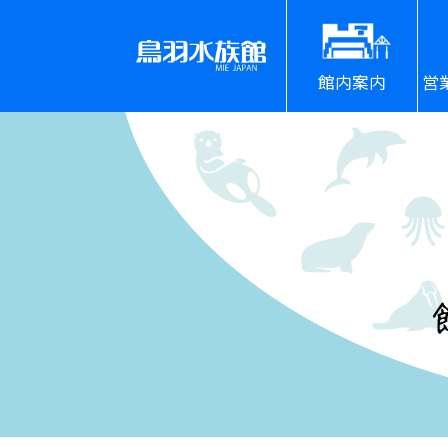
館内案内
営