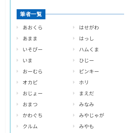
筆者一覧
あおくら
はせがわ
あまま
はっし
いそぴー
ハムくま
いま
ひじー
おーむら
ピンキー
オカピ
ホリ
おじょー
まえだ
おまつ
みなみ
かわぐち
みやじゃが
クルム
みやも