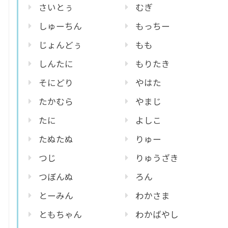
さいとぅ
むぎ
しゅーちん
もっちー
じょんどぅ
もも
しんたに
もりたき
そにどり
やはた
たかむら
やまじ
たに
よしこ
たぬたぬ
りゅー
つじ
りゅうざき
つぼんぬ
ろん
とーみん
わかさま
ともちゃん
わかばやし