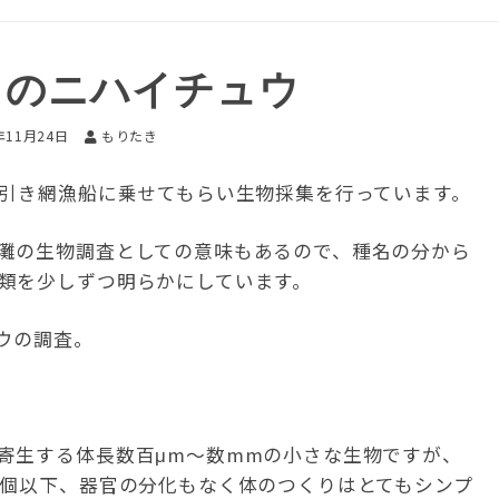
コのニハイチュウ
年11月24日
もりたき
底引き網漁船に乗せてもらい生物採集を行っています。
灘の生物調査としての意味もあるので、種名の分から
類を少しずつ明らかにしています。
ウの調査。
寄生する体長数百μm〜数mmの小さな生物ですが、
0個以下、器官の分化もなく体のつくりはとてもシンプ