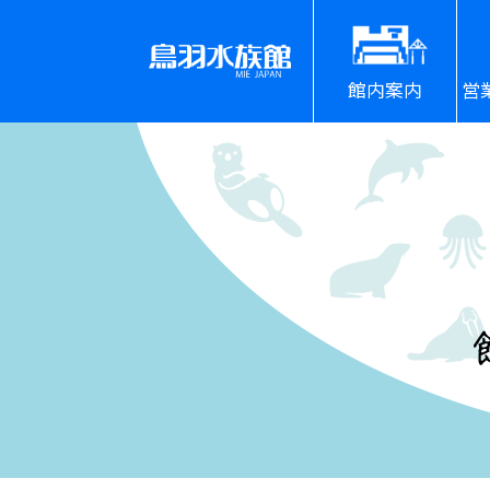
館内案内
営