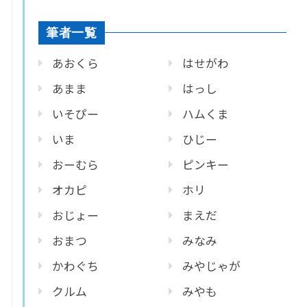
筆者一覧
あおくら
はせがわ
あまま
はっし
いそぴー
ハムくま
いま
ひじー
おーむら
ピンキー
オカピ
ホリ
おじょー
まえだ
おまつ
みなみ
かわぐち
みやじゃが
クルム
みやも