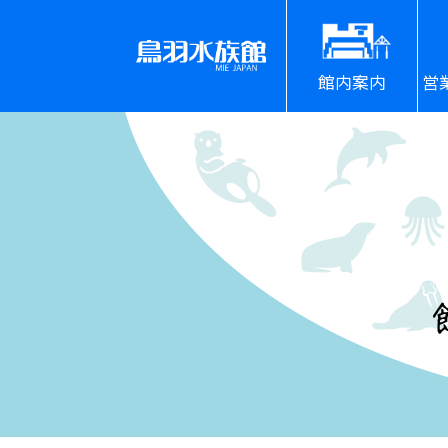
館内案内
営