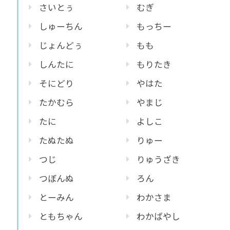
さいとぅ
むぎ
しゅーちん
もっちー
じょんどぅ
もも
しんたに
もりたき
そにどり
やはた
たかむら
やまじ
たに
よしこ
たぬたぬ
りゅー
つじ
りゅうざき
つぼんぬ
ろん
とーみん
わかさま
ともちゃん
わかばやし