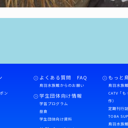
ン
よくある質問 FAQ
もっと
鳥羽水族館からのお願い
鳥羽水族館
ポン
CATV「
学生団体向け情報
作）
学習プログラム
様
定期刊行
昼食
TOBA SU
学生団体向け資料
鳥羽水族