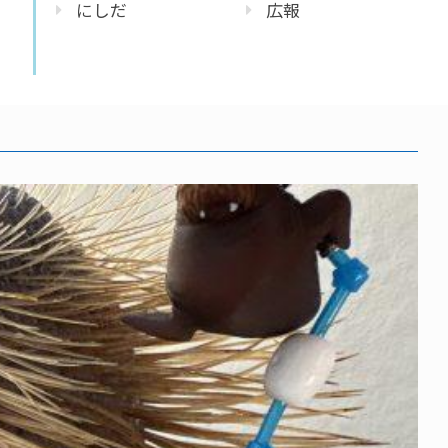
にしだ
広報