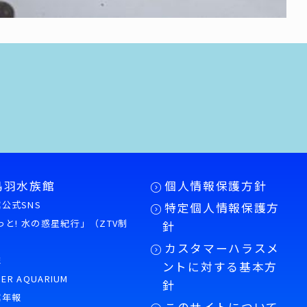
鳥羽水族館
個人情報保護方針
公式SNS
特定個人情報保護方
もっと! 水の惑星紀行」（ZTV制
針
カスタマーハラスメ
誌
ントに対する基本方
PER AQUARIUM
針
館年報