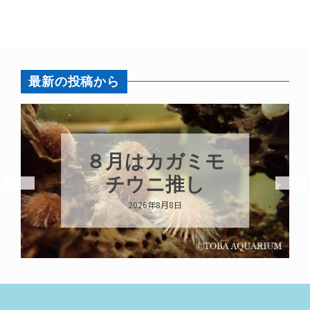
最新の投稿から
８月はカガミモ
新
チウニ推し
キ
2026年8月8日