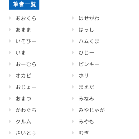
筆者一覧
あおくら
はせがわ
あまま
はっし
いそぴー
ハムくま
いま
ひじー
おーむら
ピンキー
オカピ
ホリ
おじょー
まえだ
おまつ
みなみ
かわぐち
みやじゃが
クルム
みやも
さいとぅ
むぎ