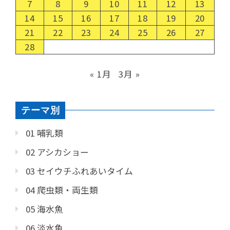
7
8
9
10
11
12
13
14
15
16
17
18
19
20
21
22
23
24
25
26
27
28
« 1月
3月 »
テーマ別
01 哺乳類
02 アシカショー
03 セイウチふれあいタイム
04 爬虫類・両生類
05 海水魚
06 淡水魚