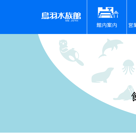
館内案内
営