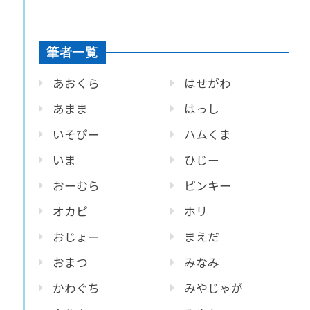
筆者一覧
あおくら
はせがわ
あまま
はっし
いそぴー
ハムくま
いま
ひじー
おーむら
ピンキー
オカピ
ホリ
おじょー
まえだ
おまつ
みなみ
かわぐち
みやじゃが