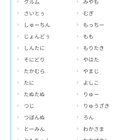
クルム
みやも
さいとぅ
むぎ
しゅーちん
もっちー
じょんどぅ
もも
しんたに
もりたき
そにどり
やはた
たかむら
やまじ
たに
よしこ
たぬたぬ
りゅー
つじ
りゅうざき
つぼんぬ
ろん
とーみん
わかさま