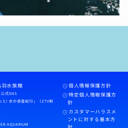
鳥羽水族館
個人情報保護方針
公式SNS
特定個人情報保護方
もっと! 水の惑星紀行」（ZTV制
針
カスタマーハラスメ
誌
ントに対する基本方
PER AQUARIUM
針