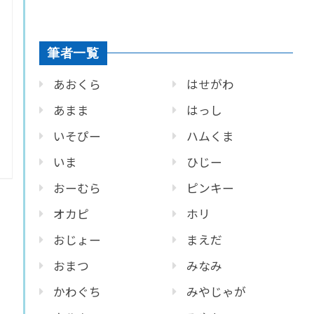
筆者一覧
あおくら
はせがわ
あまま
はっし
いそぴー
ハムくま
いま
ひじー
おーむら
ピンキー
オカピ
ホリ
おじょー
まえだ
おまつ
みなみ
かわぐち
みやじゃが