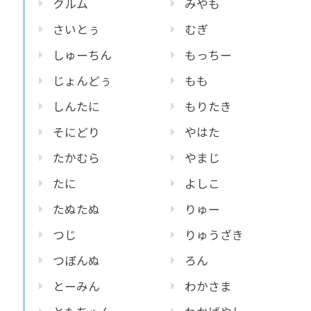
クルム
みやも
さいとぅ
むぎ
しゅーちん
もっちー
じょんどぅ
もも
しんたに
もりたき
そにどり
やはた
たかむら
やまじ
たに
よしこ
たぬたぬ
りゅー
つじ
りゅうざき
つぼんぬ
ろん
とーみん
わかさま