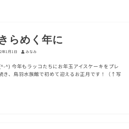
もきらめく年に
22年1月1日
みなみ
^-^) 今年もラッコたちにお年玉アイスケーキをプレ
スに続き、鳥羽水族館で初めて迎えるお正月です！（↑写