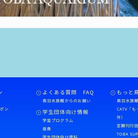
ン
よくある質問 FAQ
もっと
鳥羽水族館からのお願い
鳥羽水族館
ポン
CATV「
学生団体向け情報
作）
学習プログラム
様
定期刊行
昼食
TOBA SU
学生団体向け資料