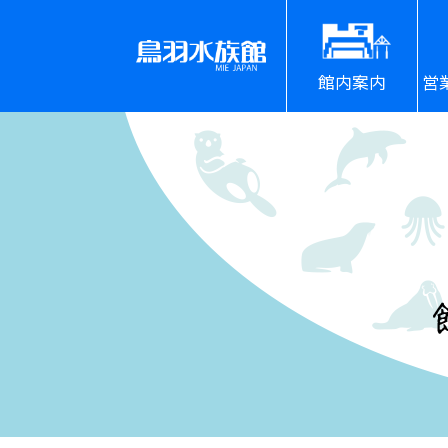
館内案内
営