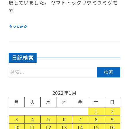
皮していました。 ヤマトトックリウミウミグモ
で
日記検索
2022年1月
月
火
水
木
金
土
日
1
2
3
4
5
6
7
8
9
10
11
12
13
14
15
16