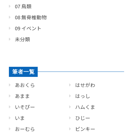
07 鳥類
08 無脊椎動物
09 イベント
未分類
筆者一覧
あおくら
はせがわ
あまま
はっし
いそぴー
ハムくま
いま
ひじー
おーむら
ピンキー