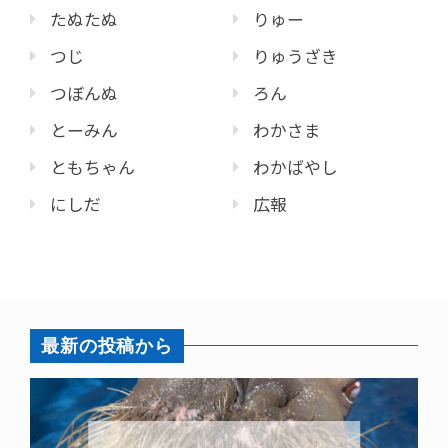
たぬたぬ
りゅー
つじ
りゅうざき
つぼんぬ
ろん
とーみん
わかさま
ともちゃん
わかばやし
にしだ
広報
最新の投稿から