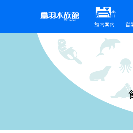
館内案内
営