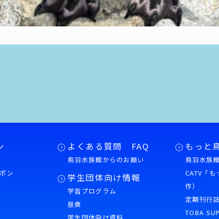
ン
よくある質問 FAQ
もっと
鳥羽水族館からのお願い
鳥羽水族館
ポン
CATV「
学生団体向け情報
作）
学習プログラム
様
定期刊行
昼食
TOBA SU
学生団体向け資料