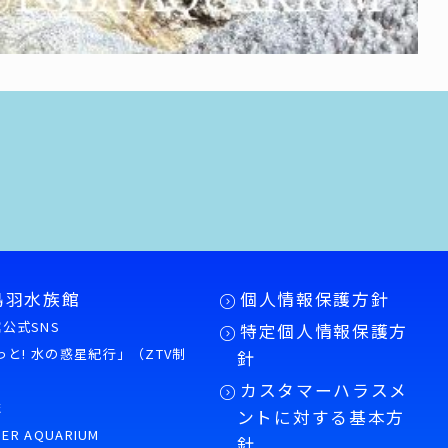
鳥羽水族館
個人情報保護方針
公式SNS
特定個人情報保護方
もっと! 水の惑星紀行」（ZTV制
針
カスタマーハラスメ
誌
ントに対する基本方
PER AQUARIUM
針