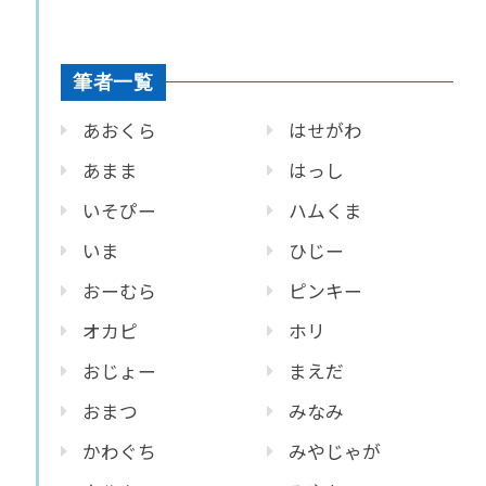
筆者一覧
あおくら
はせがわ
あまま
はっし
いそぴー
ハムくま
いま
ひじー
おーむら
ピンキー
オカピ
ホリ
おじょー
まえだ
おまつ
みなみ
かわぐち
みやじゃが