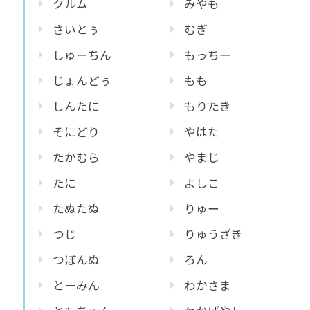
クルム
みやも
さいとぅ
むぎ
しゅーちん
もっちー
じょんどぅ
もも
しんたに
もりたき
そにどり
やはた
たかむら
やまじ
たに
よしこ
たぬたぬ
りゅー
つじ
りゅうざき
つぼんぬ
ろん
とーみん
わかさま