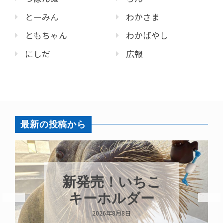
とーみん
わかさま
ともちゃん
わかばやし
にしだ
広報
最新の投稿から
パラオオウム
ガイが交接して
います
2026年8月7日