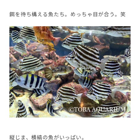
餌を待ち構える魚たち。めっちゃ目が合う。笑
縦じま、横縞の魚がいっぱい。