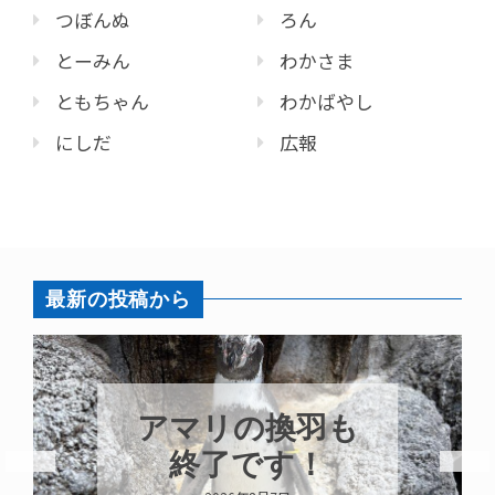
つぼんぬ
ろん
とーみん
わかさま
ともちゃん
わかばやし
にしだ
広報
最新の投稿から
も
トビウオ幼魚展
示中！