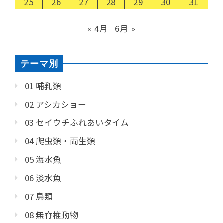
25
26
27
28
29
30
31
« 4月
6月 »
テーマ別
01 哺乳類
02 アシカショー
03 セイウチふれあいタイム
04 爬虫類・両生類
05 海水魚
06 淡水魚
07 鳥類
08 無脊椎動物