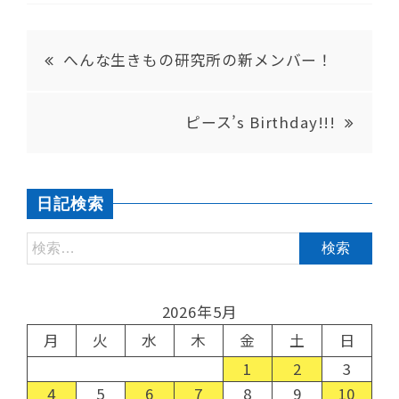
へんな生きもの研究所の新メンバー！
ピース’s Birthday!!!
日記検索
2026年5月
月
火
水
木
金
土
日
1
2
3
4
5
6
7
8
9
10