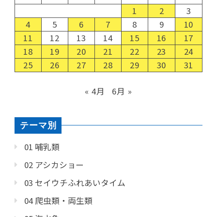
1
2
3
4
5
6
7
8
9
10
11
12
13
14
15
16
17
18
19
20
21
22
23
24
25
26
27
28
29
30
31
« 4月
6月 »
テーマ別
01 哺乳類
02 アシカショー
03 セイウチふれあいタイム
04 爬虫類・両生類