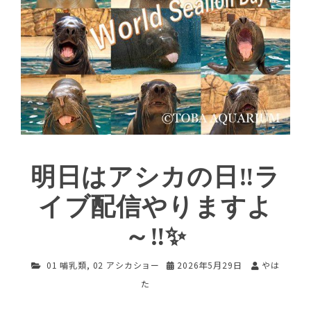
明日はアシカの日‼ラ
イブ配信やりますよ
～‼✨
01 哺乳類
,
02 アシカショー
2026年5月29日
やは
た