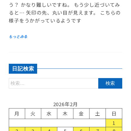
う？ かなり難しいですね。 もう少し近づいてみ
ると… 矢印の先、丸い目が見えます。 こちらの
様子をうかがっているようです
日記検索
2026年2月
月
火
水
木
金
土
日
1
2
3
4
5
6
7
8