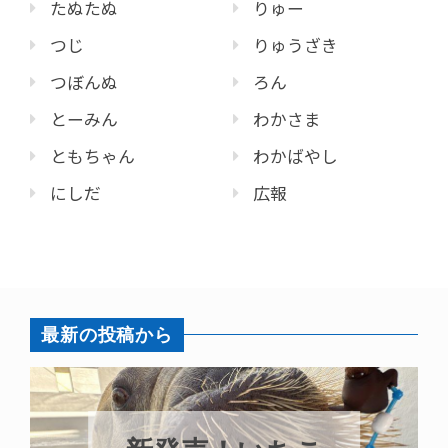
たぬたぬ
りゅー
つじ
りゅうざき
つぼんぬ
ろん
とーみん
わかさま
ともちゃん
わかばやし
にしだ
広報
最新の投稿から