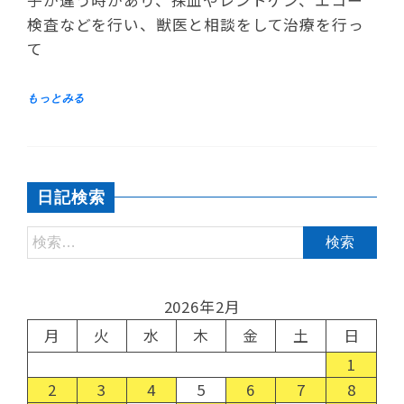
子が違う時があり、採血やレントゲン、エコー
検査などを行い、獣医と相談をして治療を行っ
て
日記検索
2026年2月
月
火
水
木
金
土
日
1
2
3
4
5
6
7
8