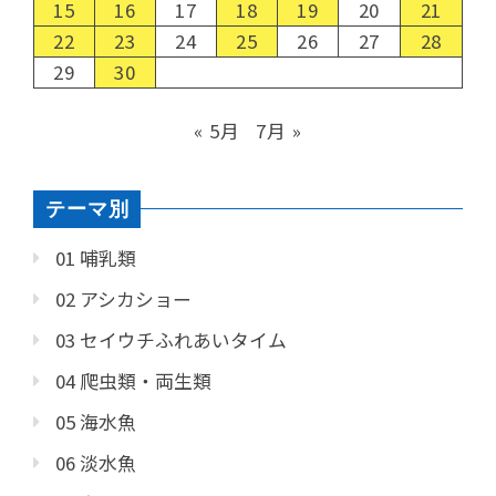
15
16
17
18
19
20
21
22
23
24
25
26
27
28
29
30
« 5月
7月 »
テーマ別
01 哺乳類
02 アシカショー
03 セイウチふれあいタイム
04 爬虫類・両生類
05 海水魚
06 淡水魚