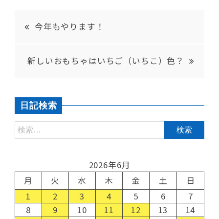
今年もやります！
新しいおもちゃはいちご（いちこ）色？
日記検索
2026年6月
月
火
水
木
金
土
日
1
2
3
4
5
6
7
8
9
10
11
12
13
14