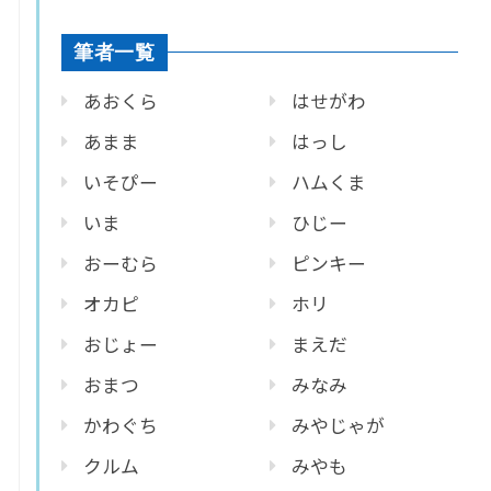
筆者一覧
あおくら
はせがわ
あまま
はっし
いそぴー
ハムくま
いま
ひじー
おーむら
ピンキー
オカピ
ホリ
おじょー
まえだ
おまつ
みなみ
かわぐち
みやじゃが
クルム
みやも