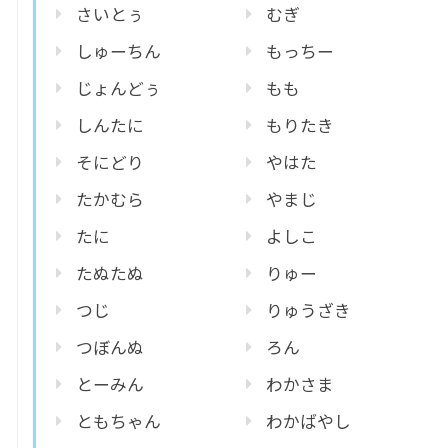
さいとぅ
むぎ
しゅーちん
もっちー
じょんどぅ
もも
しんたに
もりたき
そにどり
やはた
たかむら
やまじ
たに
よしこ
たぬたぬ
りゅー
つじ
りゅうざき
つぼんぬ
ろん
とーみん
わかさま
ともちゃん
わかばやし