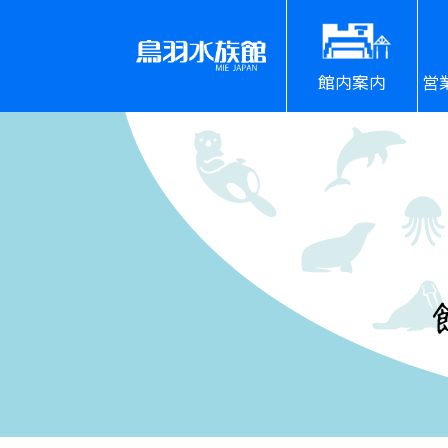
館内案内
営