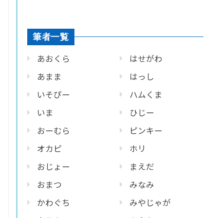
筆者一覧
あおくら
はせがわ
あまま
はっし
いそぴー
ハムくま
いま
ひじー
おーむら
ピンキー
オカピ
ホリ
おじょー
まえだ
おまつ
みなみ
かわぐち
みやじゃが