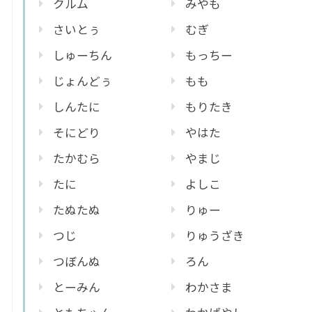
クルム
みやも
さいとぅ
むぎ
しゅーちん
もっちー
じょんどぅ
もも
しんたに
もりたき
そにどり
やはた
たかむら
やまじ
たに
よしこ
たぬたぬ
りゅー
つじ
りゅうざき
つぼんぬ
ろん
とーみん
わかさま