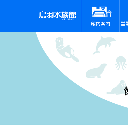
館内案内
営