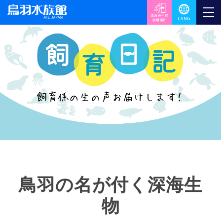
鳥羽の名が付く深海生
物