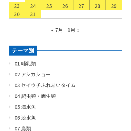
23
24
25
26
27
28
29
30
31
« 7月
9月 »
テーマ別
01 哺乳類
02 アシカショー
03 セイウチふれあいタイム
04 爬虫類・両生類
05 海水魚
06 淡水魚
07 鳥類