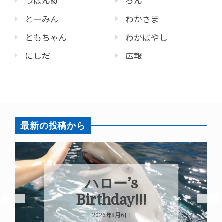
つぼんぬ
ろん
とーみん
わかさま
ともちゃん
わかばやし
にしだ
広報
最新の投稿から
ハロー’s
Birthday!!!
2026年8月6日