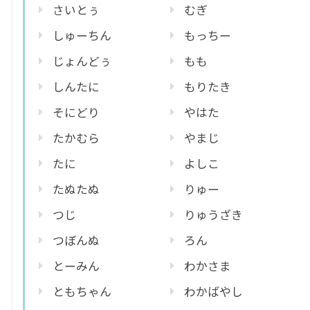
さいとぅ
むぎ
しゅーちん
もっちー
じょんどぅ
もも
しんたに
もりたき
そにどり
やはた
たかむら
やまじ
たに
よしこ
たぬたぬ
りゅー
つじ
りゅうざき
つぼんぬ
ろん
とーみん
わかさま
ともちゃん
わかばやし