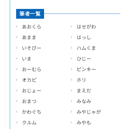
筆者一覧
あおくら
はせがわ
あまま
はっし
いそぴー
ハムくま
いま
ひじー
おーむら
ピンキー
オカピ
ホリ
おじょー
まえだ
おまつ
みなみ
かわぐち
みやじゃが
クルム
みやも