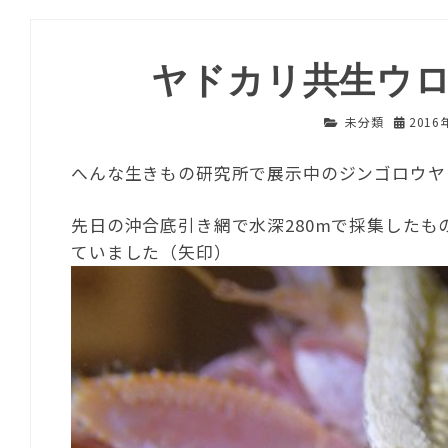
ヤドカリ共生ウ
未分類
2016
へんな生きもの研究所で展示中のジンゴロウヤ
先日の沖合底引き網で水深280mで採集した
ていました（矢印）