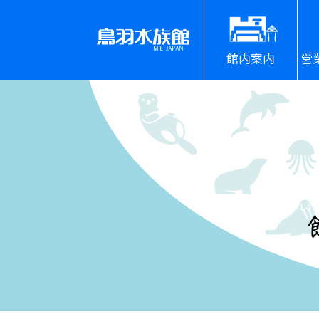
館内案内
営