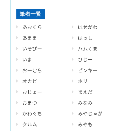
筆者一覧
あおくら
はせがわ
あまま
はっし
いそぴー
ハムくま
いま
ひじー
おーむら
ピンキー
オカピ
ホリ
おじょー
まえだ
おまつ
みなみ
かわぐち
みやじゃが
クルム
みやも