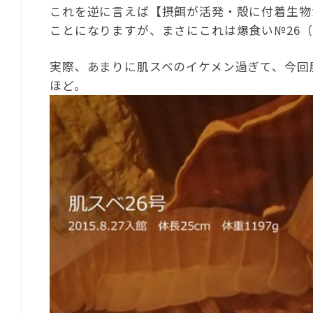
これを逆に言えば【摂餌が活発・殻に付着生物
ことになりますが、まさにこれは爆食い№26（
実際、あまりに肌スベのイケメン過ぎて、今回
ほど。