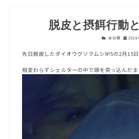
脱皮と摂餌行動
未分類
201
先日脱皮したダイオウグソクムシ№5の2月15
相変わらずシェルターの中で頭を突っ込んだま