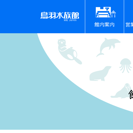
館内案内
営