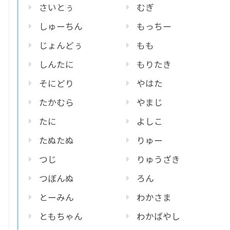
さいとぅ
むぎ
しゅーちん
もっちー
じょんどぅ
もも
しんたに
もりたき
そにどり
やはた
たかむら
やまじ
たに
よしこ
たぬたぬ
りゅー
つじ
りゅうざき
つぼんぬ
ろん
とーみん
わかさま
ともちゃん
わかばやし