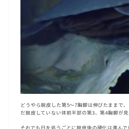
どうやら脱皮した第5～7胸脚は伸びたままで
だ脱皮していない体前半部の第3、第4胸脚が
それでも日を追うごとに脱皮後の硬化は進んで