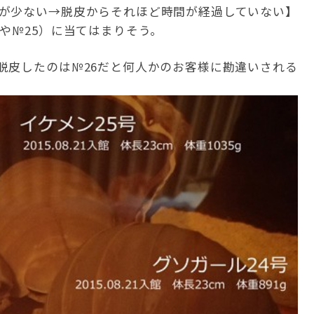
が少ない→脱皮からそれほど時間が経過していない】
や№25）に当てはまりそう。
脱皮したのは№26だと何人かのお客様に勘違いされる