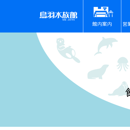
館内案内
営