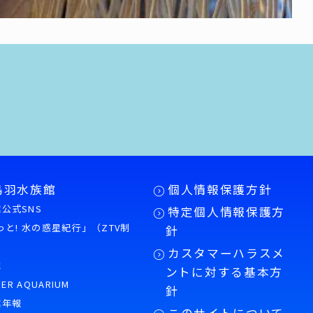
鳥羽水族館
個人情報保護方針
公式SNS
特定個人情報保護方
もっと! 水の惑星紀行」（ZTV制
針
カスタマーハラスメ
誌
ントに対する基本方
PER AQUARIUM
針
館年報