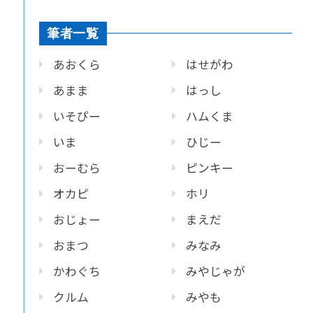
筆者一覧
あおくら
はせがわ
あまま
はっし
いそぴー
ハムくま
いま
ひじー
おーむら
ピンキー
オカピ
ホリ
おじょー
まえだ
おまつ
みなみ
かわぐち
みやじゃが
クルム
みやも