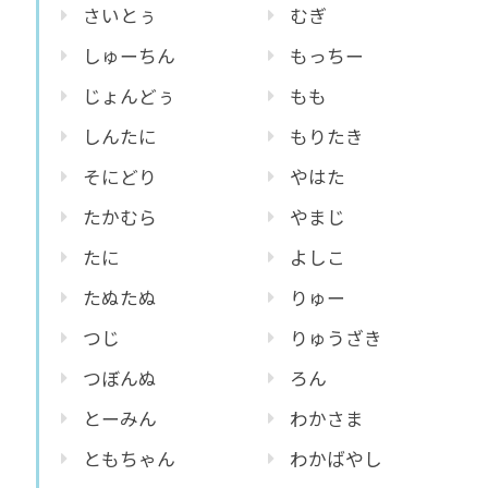
さいとぅ
むぎ
しゅーちん
もっちー
じょんどぅ
もも
しんたに
もりたき
そにどり
やはた
たかむら
やまじ
たに
よしこ
たぬたぬ
りゅー
つじ
りゅうざき
つぼんぬ
ろん
とーみん
わかさま
ともちゃん
わかばやし