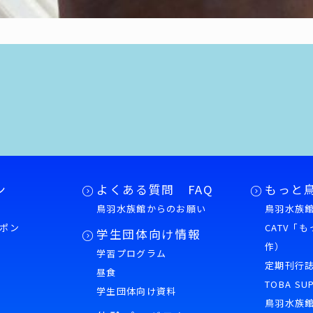
ン
よくある質問 FAQ
もっと
鳥羽水族館からのお願い
鳥羽水族館
ポン
CATV「
学生団体向け情報
作）
学習プログラム
様
定期刊行
昼食
TOBA SU
学生団体向け資料
鳥羽水族