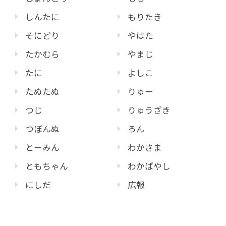
しんたに
もりたき
そにどり
やはた
たかむら
やまじ
たに
よしこ
たぬたぬ
りゅー
つじ
りゅうざき
つぼんぬ
ろん
とーみん
わかさま
ともちゃん
わかばやし
にしだ
広報